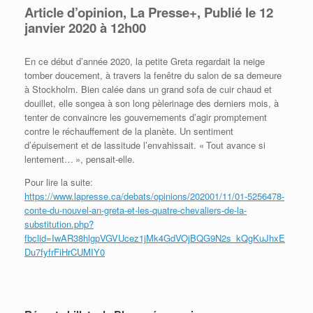
Article d’opinion, La Presse+,
Publié le 12
janvier 2020 à 12h00
En ce début d’année 2020, la petite Greta regardait la neige
tomber doucement, à travers la fenêtre du salon de sa demeure
à Stockholm. Bien calée dans un grand sofa de cuir chaud et
douillet, elle songea à son long pèlerinage des derniers mois, à
tenter de convaincre les gouvernements d’agir promptement
contre le réchauffement de la planète. Un sentiment
d’épuisement et de lassitude l’envahissait. « Tout avance si
lentement… », pensait-elle.
Pour lire la suite:
https://www.lapresse.ca/debats/opinions/202001/11/01-5256478-
conte-du-nouvel-an-greta-et-les-quatre-chevaliers-de-la-
substitution.php?
fbclid=IwAR38hlgpVGVUcez1jMk4GdVOjBQG9N2s_kQgKuJhxE
Du7fyfrFiHrCUMIY0