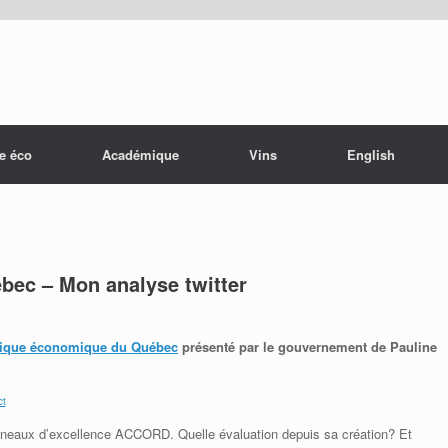
e éco
Académique
Vins
English
bec – Mon analyse twitter
tique économique du Québec
présenté par le gouvernement de Pauline
ct
créneaux d’excellence ACCORD. Quelle évaluation depuis sa création? Et