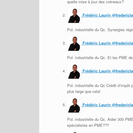
quelle mise à jour des créneaux?
Frédéric Laurin
@
fredericl
Pol. industrielle du Qc. Synergies ré
Frédéric Laurin
@
fredericl
Pol. industrielle du Qc. Et les PME de
Frédéric Laurin
@
fredericl
Pol. industrielle du Qc Crédit d’impôt 
plus large que cela!
Frédéric Laurin
@
fredericl
Pol. industrielle du Qc. Aider 300 PME
spécialistes en PME???