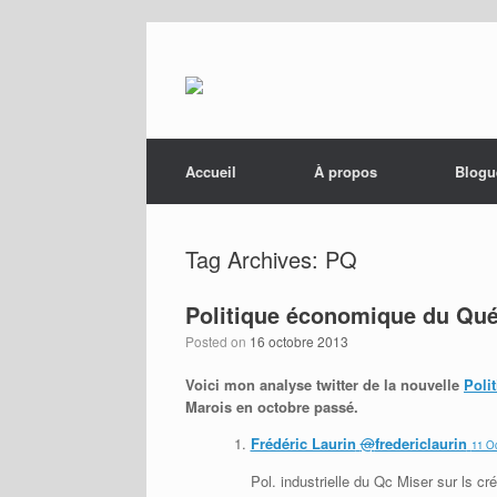
Menu
Skip to content
Accueil
À propos
Blogu
Tag Archives:
PQ
Politique économique du Qué
Posted on
16 octobre 2013
Voici mon analyse twitter de la nouvelle
Poli
Marois en octobre passé.
Frédéric Laurin
@
fredericlaurin
11 O
Pol. industrielle du Qc Miser sur ls 