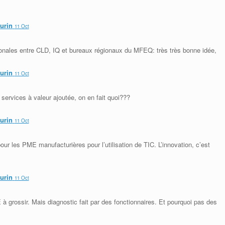
aurin
11 Oct
gionales entre CLD, IQ et bureaux régionaux du MFEQ: très très bonne idée,
aurin
11 Oct
 services à valeur ajoutée, on en fait quoi???
aurin
11 Oct
pour les PME manufacturières pour l’utilisation de TIC. L’innovation, c’est
aurin
11 Oct
 à grossir. Mais diagnostic fait par des fonctionnaires. Et pourquoi pas des