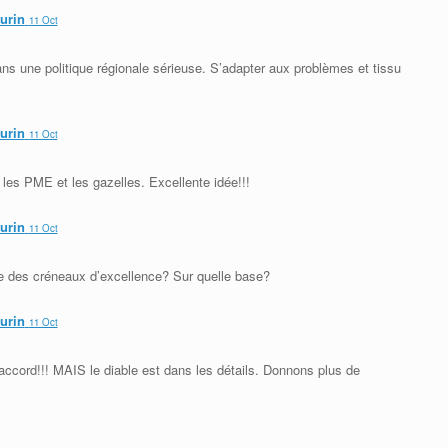
aurin
11 Oct
sans une politique régionale sérieuse. S’adapter aux problèmes et tissu
aurin
11 Oct
 les PME et les gazelles. Excellente idée!!!
aurin
11 Oct
de des créneaux d’excellence? Sur quelle base?
aurin
11 Oct
’accord!!! MAIS le diable est dans les détails. Donnons plus de