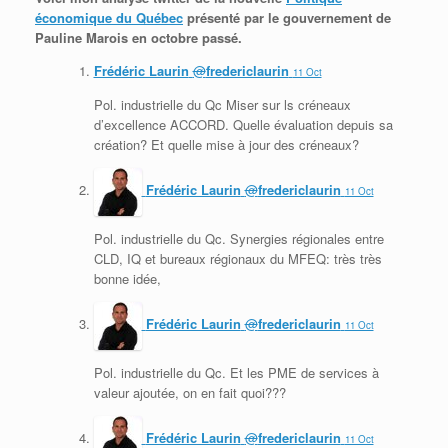
économique du Québec
présenté par le gouvernement de
Pauline Marois en octobre passé.
Frédéric Laurin
@
fredericlaurin
11 Oct
Pol. industrielle du Qc Miser sur ls créneaux
d’excellence ACCORD. Quelle évaluation depuis sa
création? Et quelle mise à jour des créneaux?
Frédéric Laurin
@
fredericlaurin
11 Oct
Pol. industrielle du Qc. Synergies régionales entre
CLD, IQ et bureaux régionaux du MFEQ: très très
bonne idée,
Frédéric Laurin
@
fredericlaurin
11 Oct
Pol. industrielle du Qc. Et les PME de services à
valeur ajoutée, on en fait quoi???
Frédéric Laurin
@
fredericlaurin
11 Oct