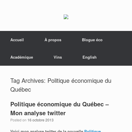
Menu
Skip to content
Accueil
À propos
Blogue éco
Académique
Vins
English
Tag Archives:
Politique économique du
Québec
Politique économique du Québec –
Mon analyse twitter
Posted on
16 octobre 2013
Voici mon analyse twitter de la nouvelle
Politique