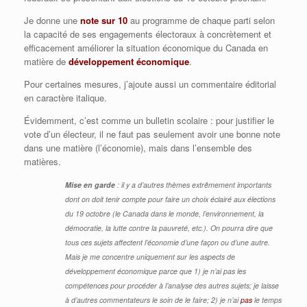
Je donne une
note sur 10
au programme de chaque parti selon
la capacité de ses engagements électoraux à concrètement et
efficacement améliorer la situation économique du Canada en
matière de
développement économique
.
Pour certaines mesures, j’ajoute aussi un commentaire éditorial
en caractère italique.
Évidemment, c’est comme un bulletin scolaire : pour justifier le
vote d’un électeur, il ne faut pas seulement avoir une bonne note
dans une matière (l’économie), mais dans l’ensemble des
matières.
Mise en garde
: il y a d’autres thèmes extrêmement importants
dont on doit tenir compte pour faire un choix éclairé aux élections
du 19 octobre (le Canada dans le monde, l’environnement, la
démocratie, la lutte contre la pauvreté, etc.). On pourra dire que
tous ces sujets affectent l’économie d’une façon ou d’une autre.
Mais je me concentre uniquement sur les aspects de
développement économique parce que 1) je n’ai pas les
compétences pour procéder à l’analyse des autres sujets; je laisse
à d’autres commentateurs le soin de le faire; 2) je n’ai
pas
le temps