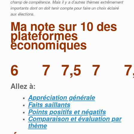
champ de compétence. Mais il y a d’autres thèmes extrêmement
importants dont on doit tenir compte pour faire un choix éclairé
aux élections.
Ma note sur 10 des
plateformes
économiques
6
7
7,5
7
7
Allez à:
Appréciation générale
Faits saillants
Points positifs et négatifs
Comparaison et évaluation par
thème