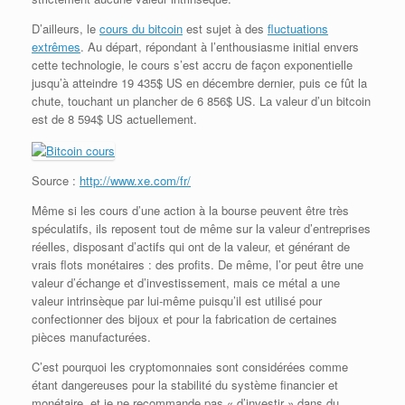
D’ailleurs, le
cours du bitcoin
est sujet à des
fluctuations
extrêmes
. Au départ, répondant à l’enthousiasme initial envers
cette technologie, le cours s’est accru de façon exponentielle
jusqu’à atteindre 19 435$ US en décembre dernier, puis ce fût la
chute, touchant un plancher de 6 856$ US. La valeur d’un bitcoin
est de 8 594$ US actuellement.
Source :
http://www.xe.com/fr/
Même si les cours d’une action à la bourse peuvent être très
spéculatifs, ils reposent tout de même sur la valeur d’entreprises
réelles, disposant d’actifs qui ont de la valeur, et générant de
vrais flots monétaires : des profits. De même, l’or peut être une
valeur d’échange et d’investissement, mais ce métal a une
valeur intrinsèque par lui-même puisqu’il est utilisé pour
confectionner des bijoux et pour la fabrication de certaines
pièces manufacturées.
C’est pourquoi les cryptomonnaies sont considérées comme
étant dangereuses pour la stabilité du système financier et
monétaire, et je ne recommande pas « d’investir » dans du