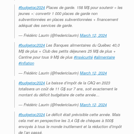
#budgetqc2024
Places de garde. 158 M$ pour soutenir « les
jeunes »: convertir 1 000 places de garde non
subventionnées en places subventionnées + financement
adéquat des services de garde.
— Frédéric Laurin (@fredericlaurin)
March 12, 2024
#budgetqc2024
Les Banques alimentaires du Québec 40,0
M$ de plus + Club des petits déjeuners 25 M$ de plus +
Cantine pour tous 9 M$ de plus
#insécurité
#alimentaire
#inflation
— Frédéric Laurin (@fredericlaurin)
March 12, 2024
#budgetqc2024
La baisse d’impôt de la CAQ en 2023
totalisera un coût de 11 G$ sur 7 ans, soit exactement le
montant du déficit budgétaire de cette année…
— Frédéric Laurin (@fredericlaurin)
March 12, 2024
#budgetqc2024
Le déficit était prévisible cette année. Mais
cela met en perspective les 3,4 G$ de chèques à 500$
envoyés à tous le monde inutilement et la réduction d’impôt
de l’an passé.