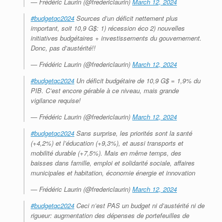
— Frédéric Laurin (@fredericlaurin)
March 12, 2024
#budgetqc2024
Sources d’un déficit nettement plus
important, soit 10,9 G$: 1) récession éco 2) nouvelles
initiatives budgétaires + investissements du gouvernement.
Donc, pas d’austérité!!
— Frédéric Laurin (@fredericlaurin)
March 12, 2024
#budgetqc2024
Un déficit budgétaire de 10,9 G$ = 1,9% du
PIB. C’est encore gérable à ce niveau, mais grande
vigilance requise!
— Frédéric Laurin (@fredericlaurin)
March 12, 2024
#budgetqc2024
Sans surprise, les priorités sont la santé
(+4,2%) et l’éducation (+9,3%), et aussi transports et
mobilité durable (+7,5%). Mais en même temps, des
baisses dans famille, emploi et solidarité sociale, affaires
municipales et habitation, économie énergie et innovation
— Frédéric Laurin (@fredericlaurin)
March 12, 2024
#budgetqc2024
Ceci n’est PAS un budget ni d’austérité ni de
rigueur: augmentation des dépenses de portefeuilles de