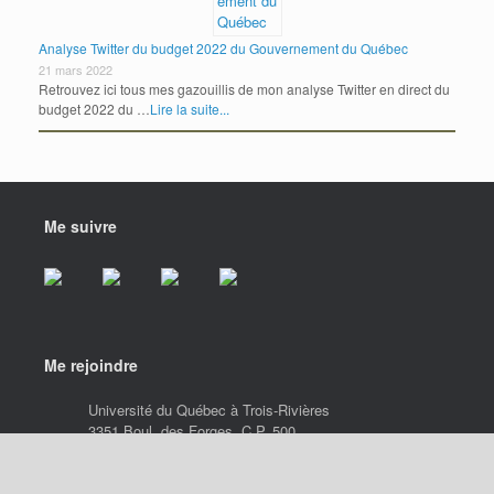
Analyse Twitter du budget 2022 du Gouvernement du Québec
21 mars 2022
Retrouvez ici tous mes gazouillis de mon analyse Twitter en direct du
budget 2022 du …
Lire la suite...
Me suivre
Me rejoindre
Université du Québec à Trois-Rivières
3351 Boul. des Forges, C.P. 500
Trois-Rivières (Québec), G9A 5H7, Canada
Tel.: +1 819 376-5011, ext. 3118
Frederic.Laurin@uqtr.ca