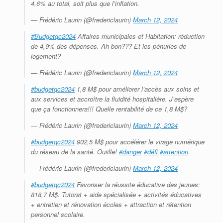
4,6% au total, soit plus que l’inflation.
— Frédéric Laurin (@fredericlaurin)
March 12, 2024
#Budgetqc2024
Affaires municipales et Habitation: réduction
de 4,9% des dépenses. Ah bon??? Et les pénuries de
logement?
— Frédéric Laurin (@fredericlaurin)
March 12, 2024
#budgetqc2024
1,8 M$ pour améliorer l’accès aux soins et
aux services et accroître la fluidité hospitalière. J’espère
que ça fonctionnera!!! Quelle rentabilité de ce 1,8 M$?
— Frédéric Laurin (@fredericlaurin)
March 12, 2024
#budgetqc2024
902,5 M$ pour accélérer le virage numérique
du réseau de la santé. Ouiille!
#danger
#défi
#attention
— Frédéric Laurin (@fredericlaurin)
March 12, 2024
#budgetqc2024
Favoriser la réussite éducative des jeunes:
818,7 M$. Tutorat + aide spécialisée + activités éducatives
+ entretien et rénovation écoles + attraction et rétention
personnel scolaire.