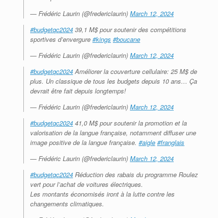
— Frédéric Laurin (@fredericlaurin)
March 12, 2024
#budgetqc2024
39,1 M$ pour soutenir des compétitions
sportives d’envergure
#kings
#boucane
— Frédéric Laurin (@fredericlaurin)
March 12, 2024
#budgetqc2024
Améliorer la couverture cellulaire: 25 M$ de
plus. Un classique de tous les budgets depuis 10 ans… Ça
devrait être fait depuis longtemps!
— Frédéric Laurin (@fredericlaurin)
March 12, 2024
#budgetqc2024
41,0 M$ pour soutenir la promotion et la
valorisation de la langue française, notamment diffuser une
image positive de la langue française.
#aigle
#franglais
— Frédéric Laurin (@fredericlaurin)
March 12, 2024
#budgetqc2024
Réduction des rabais du programme Roulez
vert pour l’achat de voitures électriques.
Les montants économisés iront à la lutte contre les
changements climatiques.