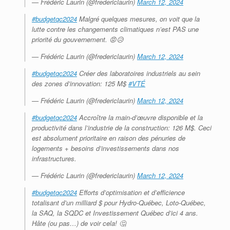
— Frédéric Laurin (@fredericlaurin)
March 12, 2024
#budgetqc2024
Malgré quelques mesures, on voit que la
lutte contre les changements climatiques n’est PAS une
priorité du gouvernement. 😡😥
— Frédéric Laurin (@fredericlaurin)
March 12, 2024
#budgetqc2024
Créer des laboratoires industriels au sein
des zones d’innovation: 125 M$
#VTÉ
— Frédéric Laurin (@fredericlaurin)
March 12, 2024
#budgetqc2024
Accroître la main-d’œuvre disponible et la
productivité dans l’industrie de la construction: 126 M$. Ceci
est absolument prioritaire en raison des pénuries de
logements + besoins d’investissements dans nos
infrastructures.
— Frédéric Laurin (@fredericlaurin)
March 12, 2024
#budgetqc2024
Efforts d’optimisation et d’efficience
totalisant d’un milliard $ pour Hydro-Québec, Loto-Québec,
la SAQ, la SQDC et Investissement Québec d’ici 4 ans.
Hâte (ou pas…) de voir cela! 🤔