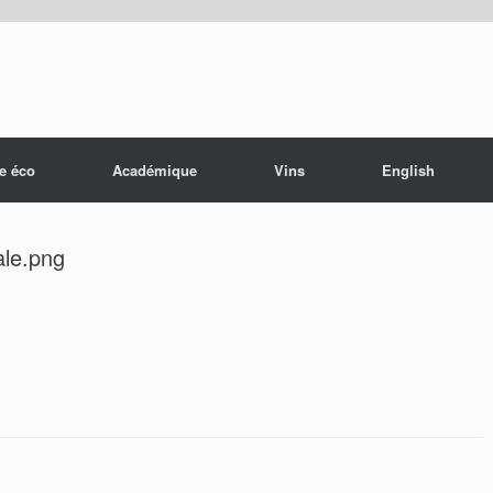
e éco
Académique
Vins
English
ale.png