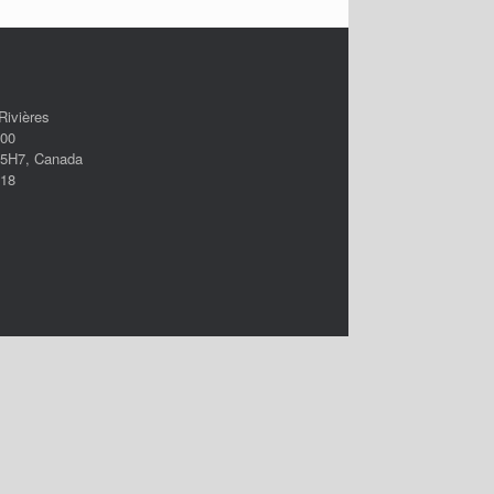
Rivières
500
A 5H7, Canada
118