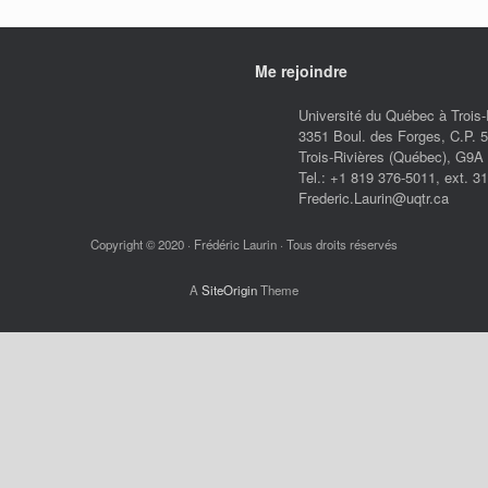
Me rejoindre
Université du Québec à Trois-
3351 Boul. des Forges, C.P. 
Trois-Rivières (Québec), G9
Tel.: +1 819 376-5011, ext. 3
Frederic.Laurin@uqtr.ca
Copyright © 2020 · Frédéric Laurin · Tous droits réservés
A
SiteOrigin
Theme