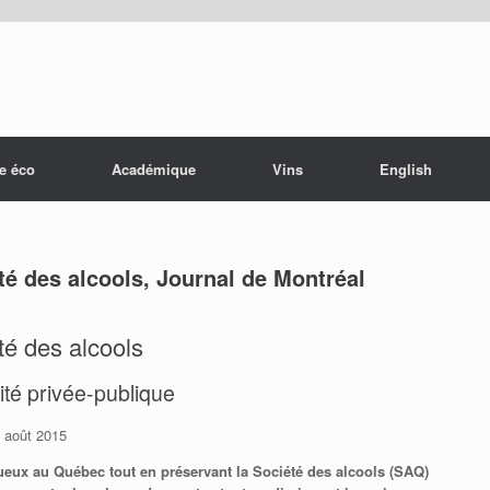
e éco
Académique
Vins
English
été des alcools, Journal de Montréal
té des alcools
ité privée-publique
 août 2015
ritueux au Québec tout en préservant la Société des alcools (SAQ)