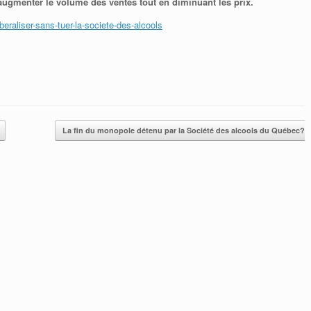
d’augmenter le volume des ventes tout en diminuant les prix.
eraliser-sans-tuer-la-societe-des-alcools
La fin du monopole détenu par la Société des alcools du Québec? L