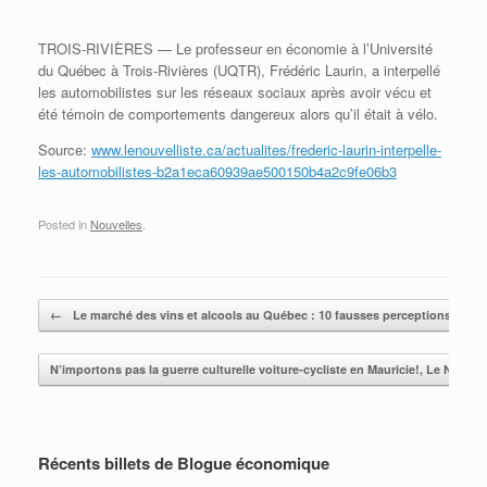
TROIS-RIVIÈRES — Le professeur en économie à l’Université
du Québec à Trois-Rivières (UQTR), Frédéric Laurin, a interpellé
les automobilistes sur les réseaux sociaux après avoir vécu et
été témoin de comportements dangereux alors qu’il était à vélo.
Source:
www.lenouvelliste.ca/actualites/frederic-laurin-interpelle-
les-automobilistes-b2a1eca60939ae500150b4a2c9fe06b3
Posted in
Nouvelles
.
Post navigation
←
Le marché des vins et alcools au Québec : 10 fausses perceptions
N’importons pas la guerre culturelle voiture-cycliste en Mauricie!, Le Nouvel
Récents billets de Blogue économique