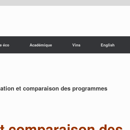
e éco
Académique
Vins
English
uation et comparaison des programmes
et comparaison des