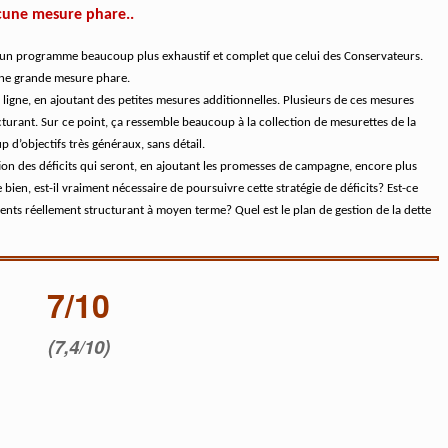
cune mesure phare..
s, un programme beaucoup plus exhaustif et complet que celui des Conservateurs.
ucune grande mesure phare.
ligne, en ajoutant des petites mesures additionnelles. Plusieurs de ces mesures
cturant. Sur ce point, ça ressemble beaucoup à la collection de mesurettes de la
p d’objectifs très généraux, sans détail.
ation des déficits qui seront, en ajoutant les promesses de campagne, encore plus
ien, est-il vraiment nécessaire de poursuivre cette stratégie de déficits? Est-ce
ements réellement structurant à moyen terme? Quel est le plan de gestion de la dette
7/10
(7,4/10)