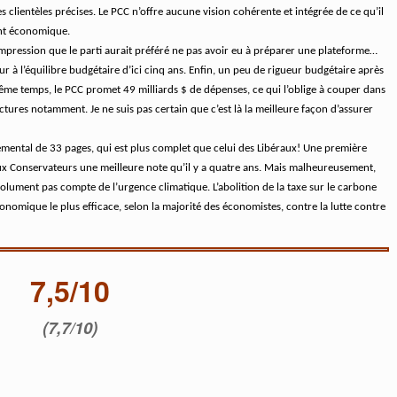
des clientèles précises. Le PCC n’offre aucune vision cohérente et intégrée de ce qu’il
nt économique.
impression que le parti aurait préféré ne pas avoir eu à préparer une plateforme…
r à l’équilibre budgétaire d’ici cinq ans. Enfin, un peu de rigueur budgétaire après
même temps, le PCC promet 49 milliards $ de dépenses, ce qui l’oblige à couper dans
uctures notamment. Je ne suis pas certain que c’est là la meilleure façon d’assurer
emental de 33 pages, qui est plus complet que celui des Libéraux! Une première
aux Conservateurs une meilleure note qu’il y a quatre ans. Mais malheureusement,
absolument pas compte de l’urgence climatique. L’abolition de la taxe sur le carbone
économique le plus efficace, selon la majorité des économistes, contre la lutte contre
7,5/10
(7,7/10)