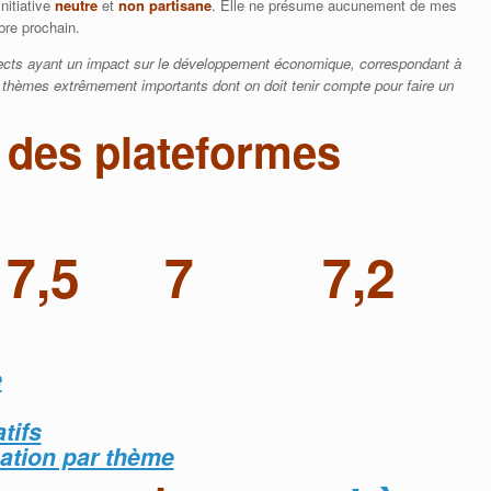
nitiative
neutre
et
non partisane
. Elle ne présume aucunement de mes
bre prochain.
ects ayant un impact sur le développement économique, correspondant à
thèmes extrêmement importants dont on doit tenir compte pour faire un
 des plateformes
7,5
7
7,2
e
tifs
ation par thème