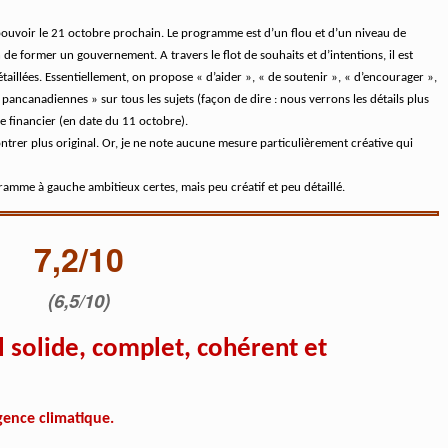
pouvoir le 21 octobre prochain. Le programme est d’un flou et d’un niveau de
 de former un gouvernement. A travers le flot de souhaits et d’intentions, il est
étaillées. Essentiellement, on propose « d’aider », « de soutenir », « d’encourager »,
pancanadiennes » sur tous les sujets (façon de dire : nous verrons les détails plus
e financier (en date du 11 octobre).
trer plus original. Or, je ne note aucune mesure particulièrement créative qui
amme à gauche ambitieux certes, mais peu créatif et peu détaillé.
7,2/10
(6,5/10)
solide, complet, cohérent et
rgence climatique.