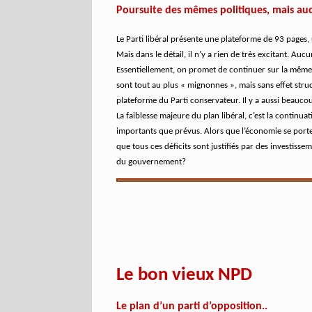
Poursuite des mêmes politiques, mais au
Le Parti libéral présente une plateforme de 93 page
Mais dans le détail, il n’y a rien de très excitant. A
Essentiellement, on promet de continuer sur la même 
sont tout au plus « mignonnes », mais sans effet stru
plateforme du Parti conservateur. Il y a aussi beaucou
La faiblesse majeure du plan libéral, c’est la continu
importants que prévus. Alors que l’économie se porte b
que tous ces déficits sont justifiés par des investiss
du gouvernement?
Le bon vieux NPD
Le plan d’un parti d’opposition..