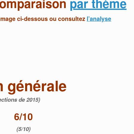
 comparaison
par thème
’image ci-dessous ou consultez
l’analyse
n générale
ections de 2015)
6/10
(5/10)