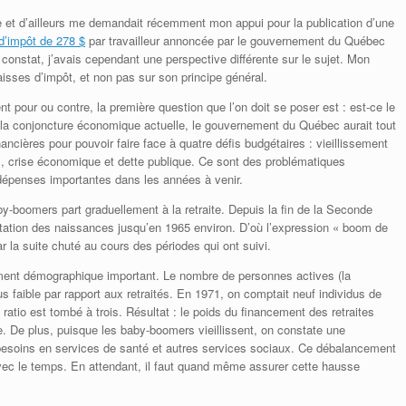
 et d’ailleurs me demandait récemment mon appui pour la publication d’une
d’impôt de 278 $
par travailleur annoncée par le gouvernement du Québec
onstat, j’avais cependant une perspective différente sur le sujet. Mon
isses d’impôt, et non pas sur son principe général.
nt pour ou contre, la première question que l’on doit se poser est : est-ce le
la conjoncture économique actuelle, le gouvernement du Québec aurait tout
cières pour pouvoir faire face à quatre défis budgétaires : vieillissement
es, crise économique et dette publique. Ce sont des problématiques
 dépenses importantes dans les années à venir.
aby-boomers part graduellement à la retraite. Depuis la fin de la Seconde
ntation des naissances jusqu’en 1965 environ. D’où l’expression « boom de
r la suite chuté au cours des périodes qui ont suivi.
ement démographique important. Le nombre de personnes actives (la
us faible par rapport aux retraités. En 1971, on comptait neuf individus de
 ratio est tombé à trois. Résultat : le poids du financement des retraites
e. De plus, puisque les baby-boomers vieillissent, on constate une
besoins en services de santé et autres services sociaux. Ce débalancement
ec le temps. En attendant, il faut quand même assurer cette hausse