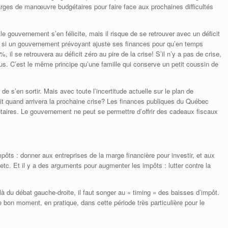
rges de manœuvre budgétaires pour faire face aux prochaines difficultés
le gouvernement s’en félicite, mais il risque de se retrouver avec un déficit
, si un gouvernement prévoyant ajuste ses finances pour qu’en temps
il se retrouvera au déficit zéro au pire de la crise! S’il n’y a pas de crise,
plus. C’est le même principe qu’une famille qui conserve un petit coussin de
e s’en sortir. Mais avec toute l’incertitude actuelle sur le plan de
ait quand arrivera la prochaine crise? Les finances publiques du Québec
étaires. Le gouvernement ne peut se permettre d’offrir des cadeaux fiscaux
mpôts : donner aux entreprises de la marge financière pour investir, et aux
c. Et il y a des arguments pour augmenter les impôts : lutter contre la
elà du débat gauche-droite, il faut songer au « timing » des baisses d’impôt.
e bon moment, en pratique, dans cette période très particulière pour le