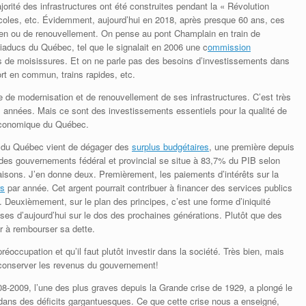
orité des infrastructures ont été construites pendant la « Révolution
 écoles, etc. Évidemment, aujourd’hui en 2018, après presque 60 ans, ces
tien ou de renouvellement. On pense au pont Champlain en train de
iaducs du Québec, tel que le signalait en 2006 une c
ommission
es de moisissures. Et on ne parle pas des besoins d’investissements dans
ort en commun, trains rapides, etc.
de modernisation et de renouvellement de ses infrastructures. C’est très
 années. Mais ce sont des investissements essentiels pour la qualité de
 économique du Québec.
 du Québec vient de dégager des
surplus budgétaires
, une première depuis
 des gouvernements fédéral et provincial se situe à 83,7% du PIB selon
 raisons. J’en donne deux. Premièrement, les paiements d’intérêts sur la
rs
par année. Cet argent pourrait contribuer à financer des services publics
es. Deuxièmement, sur le plan des principes, c’est une forme d’iniquité
ses d’aujourd’hui sur le dos des prochaines générations. Plutôt que des
r à rembourser sa dette.
préoccupation et qu’il faut plutôt investir dans la société. Très bien, mais
ut conserver les revenus du gouvernement!
8-2009, l’une des plus graves depuis la Grande crise de 1929, a plongé le
ans des déficits gargantuesques. Ce que cette crise nous a enseigné,