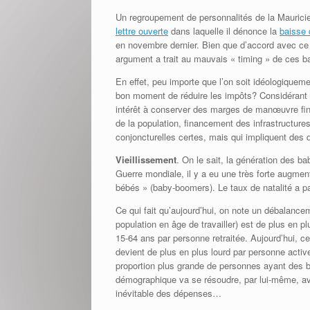
Un regroupement de personnalités de la Mauricie
lettre ouverte
dans laquelle il dénonce la
baisse 
en novembre dernier. Bien que d’accord avec ce c
argument a trait au mauvais « timing » de ces ba
En effet, peu importe que l’on soit idéologiqueme
bon moment de réduire les impôts? Considérant 
intérêt à conserver des marges de manœuvre finan
de la population, financement des infrastructur
conjoncturelles certes, mais qui impliquent des
Vieillissement
. On le sait, la génération des b
Guerre mondiale, il y a eu une très forte augme
bébés » (baby-boomers). Le taux de natalité a pa
Ce qui fait qu’aujourd’hui, on note un débalanc
population en âge de travailler) est de plus en pl
15-64 ans par personne retraitée. Aujourd’hui, ce
devient de plus en plus lourd par personne activ
proportion plus grande de personnes ayant des 
démographique va se résoudre, par lui-même, av
inévitable des dépenses…