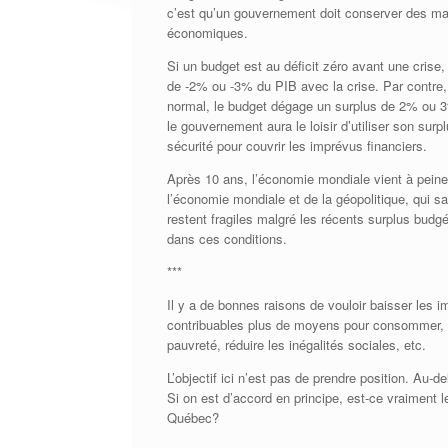
c’est qu’un gouvernement doit conserver des ma
économiques.
Si un budget est au déficit zéro avant une crise, 
de -2% ou -3% du PIB avec la crise. Par contre
normal, le budget dégage un surplus de 2% ou 3%, 
le gouvernement aura le loisir d’utiliser son sur
sécurité pour couvrir les imprévus financiers.
Après 10 ans, l’économie mondiale vient à peine d
l’économie mondiale et de la géopolitique, qui s
restent fragiles malgré les récents surplus budg
dans ces conditions.
***
Il y a de bonnes raisons de vouloir baisser les i
contribuables plus de moyens pour consommer, et
pauvreté, réduire les inégalités sociales, etc.
L’objectif ici n’est pas de prendre position. Au-d
Si on est d’accord en principe, est-ce vraiment l
Québec?