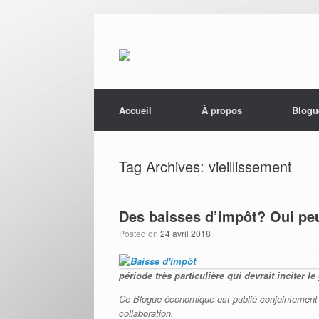
Menu
Skip to content
Accueil
À propos
Blogu
Tag Archives:
vieillissement
Des baisses d’impôt? Oui peu
Posted on
24 avril 2018
période très particulière qui devrait incite
Ce Blogue économique est publié conjointement 
collaboration.