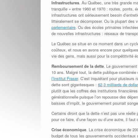
Infrastructures
. Au Québec, une très grande maj
tranquille » entre 1960 et 1970 : routes, ponts,
infrastructures ont sérieusement besoin d’entre
littéralement se décomposer. Ou la plupart des v
parlementaire
. Ou des écoles primaires infecté
de nouvelles infrastructures : réseaux de transp
Le Québec se situe en ce moment dans un cycle 
coûteux, et nous en avons encore pour quelques
vie des gens, mais aussi pour la compétitivité
Remboursement de la dette
. Le gouvernement
10 ans. Malgré tout, la dette publique combinée
l’Institut Fraser
. C’est inquiétant pour plusieurs
dette sont gigantesques :
62,3 milliards de dolla
plutôt que les coffres des institutions financièr
générationnelle puisque l’on repousse des dépen
baisses d’impôt, le gouvernement pourrait songe
Certains diront que la dette n’est pas une réelle 
pour ce faire, d’une façon ou d’une autre, il fa
Crise économique
. La crise économique de 200
budget de tous les gouvernements occidentaux d