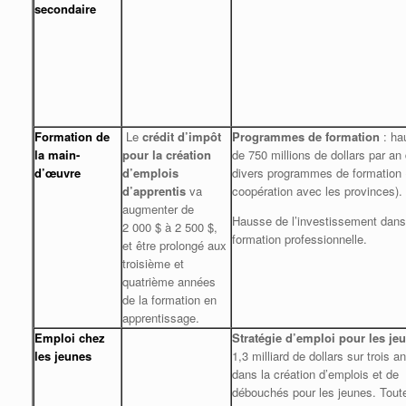
secondaire
Formation de
Le
crédit d’impôt
Programmes de formation
: ha
la main-
pour la création
de 750 millions de dollars par an
d’œuvre
d’emplois
divers programmes de formation 
d’apprentis
va
coopération avec les provinces).
augmenter de
Hausse de l’investissement dans
2 000 $ à 2 500 $,
formation professionnelle.
et être prolongé aux
troisième et
quatrième années
de la formation en
apprentissage.
Emploi chez
Stratégie d’emploi pour les je
les jeunes
1,3 milliard de dollars sur trois a
dans la création d’emplois et de
débouchés pour les jeunes. Tout