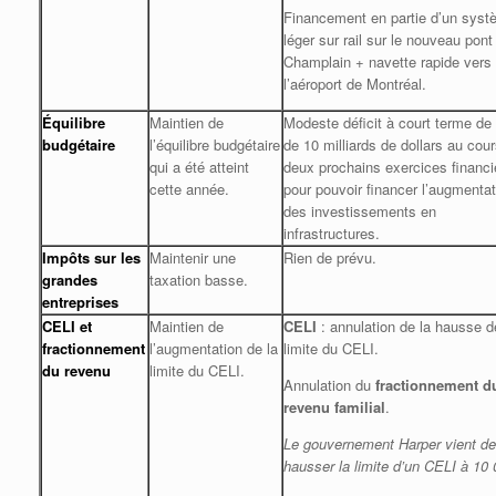
Financement en partie d’un sys
léger sur rail sur le nouveau pont
Champlain + navette rapide vers
l’aéroport de Montréal.
Équilibre
Maintien de
Modeste déficit à court terme d
budgétaire
l’équilibre budgétaire
de 10 milliards de dollars au cou
qui a été atteint
deux prochains exercices financi
cette année.
pour pouvoir financer l’augmentat
des investissements en
infrastructures.
Impôts sur les
Maintenir une
Rien de prévu.
grandes
taxation basse.
entreprises
CELI et
Maintien de
CELI
: annulation de la hausse d
fractionnement
l’augmentation de la
limite du CELI.
du revenu
limite du CELI.
Annulation du
fractionnement d
revenu familial
.
Le gouvernement Harper vient de
hausser la limite d’un CELI à 10 