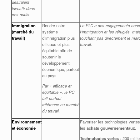
désiraient
investir dans
ces outils.
Immigration
Rendre notre
Le PLC a des engagements conc
(marché du
système
l’immigration et les réfugiés, mai
travail)
d’immigration plus
touchant pas directement le mar
efficace et plus
travail.
équitable afin de
soutenir le
développement
économique, partout
au pays
Par « efficace et
équitable », le PC
fait surtout
référence au marché
du travail.
Environnement
Favoriser les technologies verte
et économie
les
achats gouvernementaux
.
Technologies vertes
: 200 milli