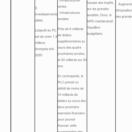
· Infrastructures
hausse des impôts
· Augmenta
vertes
3.
sur les grandes
d’impositio
· Infrastructures
Investissements
sociétés. Donc, le
des grandes
sociales
ciblés
NPD maintiendrait
l’équilibre
Près de 6 milliards
L’objectif du PC
budgétaire.
de dollars
est de créer 1,3
supplémentaires au
millions
cours des quatre
d’emplois d’ici
prochaines années,
2020.
et 20 milliards sur 20
ans.
En contrepartie, le
PLC prévoit un
déficit de moins de
10 milliards de
dollars au cours des
deux prochains
exercices financiers
pour pouvoir
financer cette
augmentation des