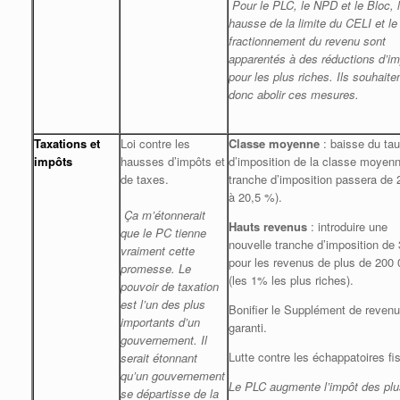
Pour le PLC, le NPD et le Bloc, 
hausse de la limite du CELI et le
fractionnement du revenu sont
apparentés à des réductions d’i
pour les plus riches. Ils souhaite
donc abolir ces mesures.
Taxations et
Loi contre les
Classe moyenne
: baisse du ta
impôts
hausses d’impôts et
d’imposition de la classe moyenn
de taxes.
tranche d’imposition passera de
à 20,5 %).
Ça m’étonnerait
Hauts revenus
: introduire une
que le PC tienne
nouvelle tranche d’imposition de
vraiment cette
pour les revenus de plus de 200 
promesse. Le
(les 1% les plus riches).
pouvoir de taxation
est l’un des plus
Bonifier le Supplément de revenu
importants d’un
garanti.
gouvernement. Il
Lutte contre les échappatoires fi
serait étonnant
qu’un gouvernement
Le PLC augmente l’impôt des plu
se départisse de la