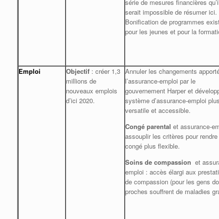
série de mesures financières qu’i
serait impossible de résumer ici.
Bonification de programmes exis
pour les jeunes et pour la formati
Emploi
Objectif
: créer 1,3
Annuler les changements apporté
millions de
l’assurance-emploi par le
nouveaux emplois
gouvernement Harper et dévelop
d’ici 2020.
système d’assurance-emploi plu
versatile et accessible.
Congé parental
et assurance-em
assouplir les critères pour rendre
congé plus flexible.
Soins de compassion
et assur
emploi : accès élargi aux prestat
de compassion (pour les gens do
proches souffrent de maladies gr