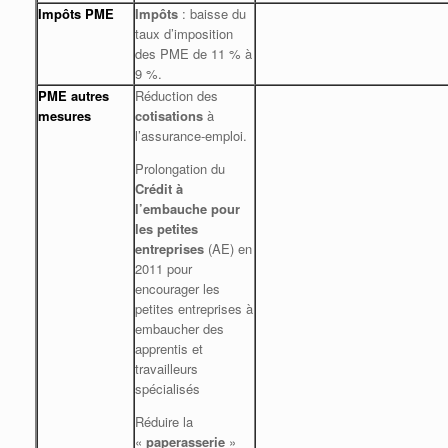
Impôts PME
Impôts
: baisse du
taux d’imposition
des PME de 11 % à
9 %.
PME autres
Réduction des
mesures
cotisations
à
l’assurance-emploi.
Prolongation du
Crédit à
l’embauche pour
les petites
entreprises
(AE) en
2011 pour
encourager les
petites entreprises à
embaucher des
apprentis et
travailleurs
spécialisés
Réduire la
«
paperasserie
»