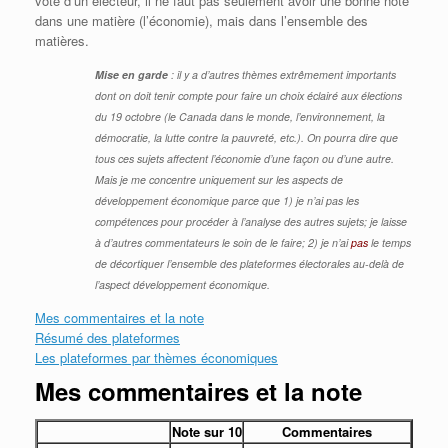
vote d’un électeur, il ne faut pas seulement avoir une bonne note
dans une matière (l’économie), mais dans l’ensemble des
matières.
Mise en garde
: il y a d’autres thèmes extrêmement importants
dont on doit tenir compte pour faire un choix éclairé aux élections
du 19 octobre (le Canada dans le monde, l’environnement, la
démocratie, la lutte contre la pauvreté, etc.). On pourra dire que
tous ces sujets affectent l’économie d’une façon ou d’une autre.
Mais je me concentre uniquement sur les aspects de
développement économique parce que 1) je n’ai pas les
compétences pour procéder à l’analyse des autres sujets; je laisse
à d’autres commentateurs le soin de le faire; 2) je n’ai
pas
le temps
de décortiquer l’ensemble des plateformes électorales au-delà de
l’aspect développement économique.
Mes commentaires et la note
Résumé des plateformes
Les plateformes par thèmes économiques
Mes commentaires et la note
Note sur 10
Commentaires