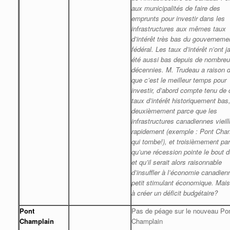
a
ux municipalités de faire des
emprunts pour investir dans les
infrastructures aux mêmes taux
d’intérêt très bas du gouverneme
fédéral. Les taux d’intérêt n’ont 
été aussi bas depuis de nombre
décennies. M. Trudeau a raison d
que c’est le meilleur temps pour
investir, d’abord compte tenu de
taux d’intérêt historiquement bas
deuxièmement parce que les
infrastructures canadiennes vieill
rapidement (exemple : Pont Cha
qui tombe!), et troisièmement pa
qu’une récession pointe le bout 
et qu’il serait alors raisonnable
d’insuffler à l’économie canadien
petit stimulant économique. Mais
à créer un déficit budgétaire?
Pont
Pas de péage sur le nouveau Po
Champlain
Champlain