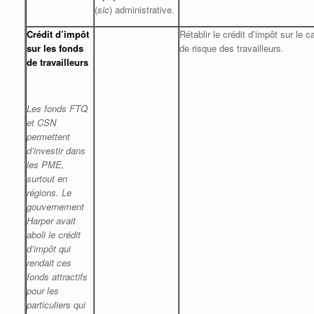
(
sic
) administrative.
Crédit d’impôt
Rétablir le crédit d’impôt sur le c
sur les fonds
de risque des travailleurs.
de travailleurs
Les fonds FTQ
et CSN
permettent
d’investir dans
les PME,
surtout en
régions. Le
gouvernement
Harper avait
aboli le crédit
d’impôt qui
rendait ces
fonds attractifs
pour les
particuliers qui