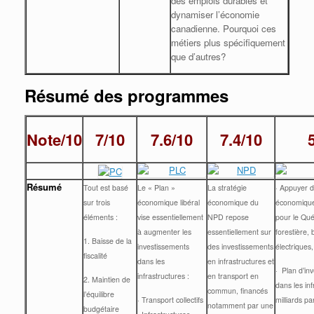
des emplois durables et
dynamiser l’économie
canadienne. Pourquoi ces
métiers plus spécifiquement
que d’autres?
Résumé des programmes
Note/10
7/10
7.6/10
7.4/10
Résumé
Tout est basé
Le « Plan »
La stratégie
· Appuyer d
sur trois
économique libéral
économique du
économique
éléments :
vise essentiellement
NPD repose
pour le Qué
à augmenter les
essentiellement sur
forestière, 
1. Baisse de la
investissements
des investissements
électriques,
fiscalité
dans les
en infrastructures et
· Plan d’in
infrastructures :
en transport en
2. Maintien de
dans les inf
commun, financés
l’équilibre
· Transport collectifs
milliards p
notamment par une
budgétaire