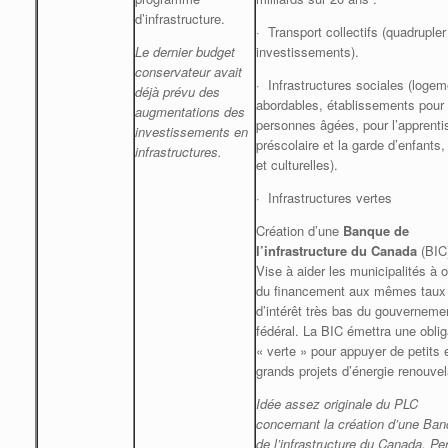
d’infrastructure.
· Transport collectifs (quadrupler
Le dernier budget
investissements).
conservateur avait
· Infrastructures sociales (loge
déjà prévu des
abordables, établissements pour
augmentations des
personnes âgées, pour l’apprent
investissements en
préscolaire et la garde d’enfants, 
infrastru
ctures.
et culturelles).
· Infrastructures vertes
Création d’une
Banque de
l’infrastructure du Canada
(BIC
Vise à aider les municipalités à o
du financement aux mêmes taux
d’intérêt très bas du gouverneme
fédéral. La BIC émettra une oblig
« verte » pour appuyer de petits 
grands projets d’énergie renouvel
Idée assez originale du PLC
concernant la création d’une Ba
de l’infrastructure du Canada. Pe