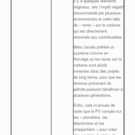
Il y a quelques éléments
originaux, tels l’impôt négatif
(recommandé par plusieurs
économistes) et cette idée
de « rente » sur le carbone
qui est directement
retournée aux contribuables.
Mais j’aurais préféré un
système comme en
Norvège où les taxes sur le
carbone sont plutôt
investies dans des projets
de long terme, pour que les
revenus provenant du
pétrole puissent bénéficier à
plusieurs générations.
Enfin, cela m’amuse de
noter que le PV compte sur
les « plombiers, les
électriciens et les
charpentiers » pour créer