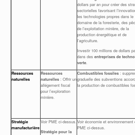
dollars par an pour créer des str
sectorielles favorisant l’innovatio
les technologies propres dans le
domaine de la foresterie, des pê
de l’exploitation minière, de la
production énergétique et de
l’agriculture.
Investir 100 millions de dollars p
dans des
entreprises de techno
verte
.
Ressources
Ressources
Combustibles fossiles
: suppre
naturelles
naturelles
: Offrir un
graduelle des subventions accord
allégement fiscal
la production de combustibles fos
pour l’exploration
minière.
Stratégie
Voir PME ci-dessus.
Voir économie et environnement 
manufacturière
PME ci-dessus.
Stratégie pour la