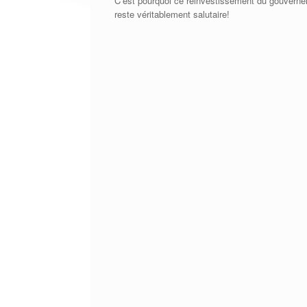
C’est pourquoi ce réinvestissement du gouverneme
reste véritablement salutaire!