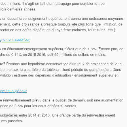
s millions, il s’agit en fait d’un rattrapage pour combler le trou
trois dernières années.
ses en éducation/enseignement supérieur ont connu une croissance moyenne
ment, cette croissance a presque toujours été plus forte que l’inflation, ce
entation des coûts d’opération du système (salaires, fournitures, etc.).
 en éducation/enseignement supérieur n’était que de 1,8%. Encore pire, ce
he de 0,14% en 2015-2016, soit 69 millions de dollars en moins.
aire? Prenons une hypothèse conservatrice d’un taux de croissance de 2,1%
oit le taux le plus faible du tableau 1 hors période de compression. Dans
l’évolution estimée des dépenses d’éducation / enseignement supérieur en
nt le réinvestissement prévu dans le budget de demain, soit une augmentation
ssance de 3,5% pour les deux années suivantes.
budgétaires entre 2014 et 2016. Une grande partie du réinvestissement
pures passées.