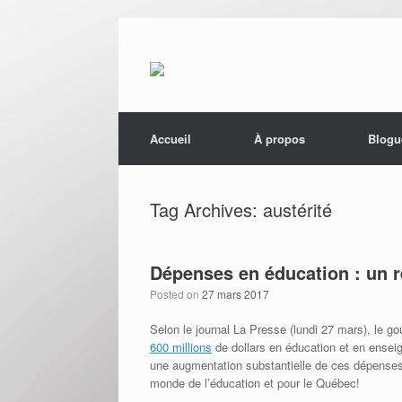
Menu
Skip to content
Accueil
À propos
Blogu
Tag Archives:
austérité
Dépenses en éducation : un re
Posted on
27 mars 2017
Selon le journal La Presse (lundi 27 mars), l
600 millions
de dollars en éducation et en ensei
une augmentation substantielle de ces dépenses 
monde de l’éducation et pour le Québec!