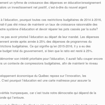
tivement un rythme de croissance des dépenses en éducation/enseignement
ors un investissement net positif, c’est-à-dire du nouvel argent
à l’éducation, pourquoi toutes ces restrictions budgétaires de 2014 à 2016,
urait-il pas été mieux de maintenir un taux de croissance raisonnable des
otre système d’éducation et devoir réparer les pots cassés par la suite?
 ne pas avoir priorisé l’éducation au départ de leur mandat. Les dépenses
ntiennent année après année à 25% des dépenses de programmes du
ctions budgétaires. Ce qui signifie qu’en 2015-2016, il y a eu des
 budget total du gouvernement, si bien que le ratio est resté à 25%.
ontrer son intérêt prioritaire pour l’éducation, il aurait fallu couper encore
s un contexte de compressions budgétaires, afin de maintenir le niveau
éveloppement économique du Québec repose sur l’innovation, les
 C’est pourquoi l’éducation est une carte maitresse pour assurer la
-vérités trumpesques, car c’est toute notre démocratie qui dépend de la
nde qui l’entoure.