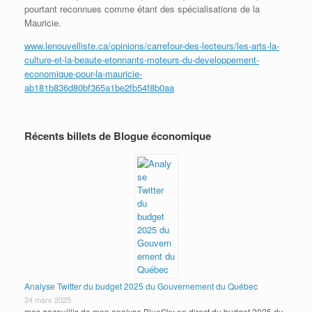
pourtant reconnues comme étant des spécialisations de la
Mauricie.
www.lenouvelliste.ca/opinions/carrefour-des-lecteurs/les-arts-la-
culture-et-la-beaute-etonnants-moteurs-du-developpement-
economique-pour-la-mauricie-
ab181b836d80bf365a1be2fb54f8b0aa
Récents billets de Blogue économique
Analyse Twitter du budget 2025 du Gouvernement du Québec
24 mars 2025
mes gazouillis de mon analyse BlueSky en direct du budget 2025 du