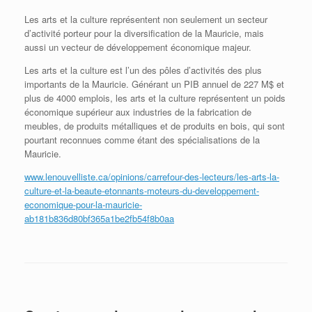
L
es arts et la culture représentent non seulement un secteur
d’activité porteur pour la diversification de la Mauricie, mais
aussi un vecteur de développement économique majeur.
Les arts et la culture est l’un des pôles d’activités des plus
importants de la Mauricie. Générant un PIB annuel de 227 M$ et
plus de 4000 emplois, les arts et la culture représentent un poids
économique supérieur aux industries de la fabrication de
meubles, de produits métalliques et de produits en bois, qui sont
pourtant reconnues comme étant des spécialisations de la
Mauricie.
www.lenouvelliste.ca/opinions/carrefour-des-lecteurs/les-arts-la-
culture-et-la-beaute-etonnants-moteurs-du-developpement-
economique-pour-la-mauricie-
ab181b836d80bf365a1be2fb54f8b0aa