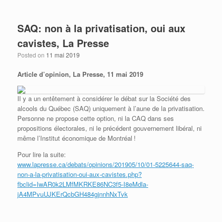
SAQ: non à la privatisation, oui aux
cavistes, La Presse
Posted on
11 mai 2019
Article d’opinion, La Presse, 11 mai 2019
Il y a un entêtement à considérer le débat sur la Société des
alcools du Québec (SAQ) uniquement à l’aune de la privatisation.
Personne ne propose cette option, ni la CAQ dans ses
propositions électorales, ni le précédent gouvernement libéral, ni
même l’Institut économique de Montréal !
Pour lire la suite:
www.lapresse.ca/debats/opinions/201905/10/01-5225644-saq-
non-a-la-privatisation-oui-aux-cavistes.php?
fbclid=IwAR0k2LMfMKRKE86NC3f5-I8eMdla-
jA4MPvuUJKErQcbGH484gjnnhNxTvk