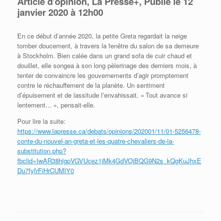
Article d’opinion, La Presse+,
Publié le 12
janvier 2020 à 12h00
En ce début d’année 2020, la petite Greta regardait la neige
tomber doucement, à travers la fenêtre du salon de sa demeure
à Stockholm. Bien calée dans un grand sofa de cuir chaud et
douillet, elle songea à son long pèlerinage des derniers mois, à
tenter de convaincre les gouvernements d’agir promptement
contre le réchauffement de la planète. Un sentiment
d’épuisement et de lassitude l’envahissait. « Tout avance si
lentement… », pensait-elle.
Pour lire la suite:
https://www.lapresse.ca/debats/opinions/202001/11/01-5256478-
conte-du-nouvel-an-greta-et-les-quatre-chevaliers-de-la-
substitution.php?
fbclid=IwAR38hlgpVGVUcez1jMk4GdVOjBQG9N2s_kQgKuJhxE
Du7fyfrFiHrCUMIY0