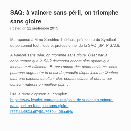
SAQ: à vaincre sans péril, on triomphe
sans gloire
Posted on
22 septembre 2015
Ma réponse à Mme Sandrine Thériault, présidente du Syndicat
du personnel technique et professionnel de la SAQ (SPTP-SAQ).
À vaincre sans péril, on triomphe sans gloire. C’est par la
concurrence que la SAQ deviendra encore plus dynamique,
innovante et efficiente. Et par l’apport des petits cavistes, nous
pourrons augmenter le choix de produits disponibles au Québec,
offrir une expérience client plus personnalisée, et donner aux
consommateurs un meilleur prix…
Lire le texte d’opinion au complet:
https://www.lesoleil.com/opinions/point-de-vue/saq-a-vaincre-
sans-peril-on-triomphe-sans-gloire-
f757ddb683da974f9a7639e4f06aa94c