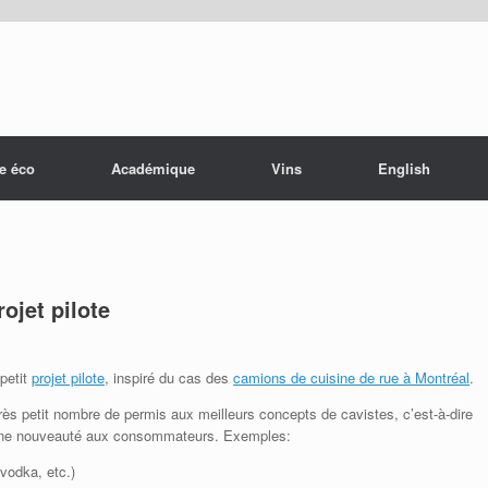
e éco
Académique
Vins
English
ojet pilote
 petit
projet pilote
, inspiré du cas des
camions de cuisine de rue à Montréal
.
s petit nombre de permis aux meilleurs concepts de cavistes, c’est-à-dire
t une nouveauté aux consommateurs. Exemples:
vodka, etc.)