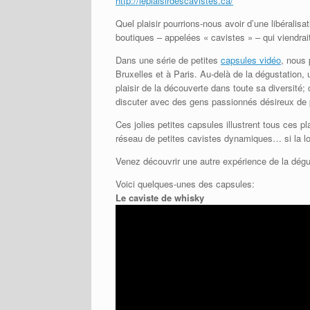
http://leplaisirdescavistes.ca/
Quel plaisir pourrions-nous avoir d’une libéralis
boutiques – appelées « cavistes » – qui viendra
Dans une série de petites
capsules vidéo
, nous 
Bruxelles et à Paris. Au-delà de la dégustation, u
plaisir de la découverte dans toute sa diversité;
discuter avec des gens passionnés désireux de 
Ces jolies petites capsules illustrent tous ces 
réseau de petites cavistes dynamiques… si la loi
Venez découvrir une autre expérience de la dégu
Voici quelques-unes des capsules:
Le caviste de whisky