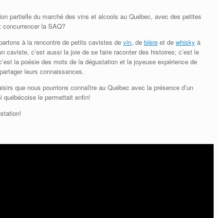
ation partielle du marché des vins et alcools au Québec, avec des petites
it concurrencer la SAQ?
partons à la rencontre de petits cavistes de
vin
, de
bière
et de
whisky
à
n caviste, c’est aussi la joie de se faire raconter des histoires; c’est le
 c’est la poésie des mots de la dégustation et la joyeuse expérience de
partager leurs connaissances.
plaisirs que nous pourrions connaître au Québec avec la présence d’un
 québécoise le permettait enfin!
station!