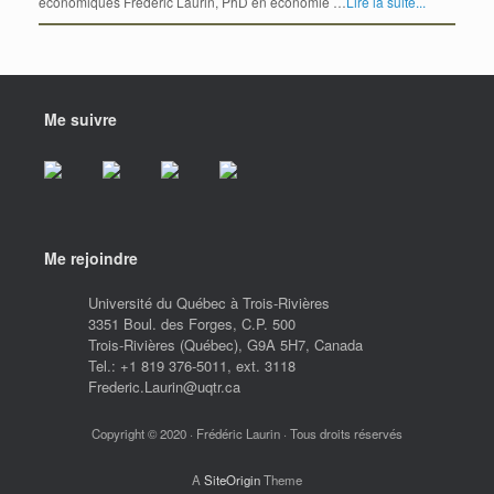
économiques Frédéric Laurin, PhD en économie …
Lire la suite...
Me suivre
Me rejoindre
Université du Québec à Trois-Rivières
3351 Boul. des Forges, C.P. 500
Trois-Rivières (Québec), G9A 5H7, Canada
Tel.: +1 819 376-5011, ext. 3118
Frederic.Laurin@uqtr.ca
Copyright © 2020 · Frédéric Laurin · Tous droits réservés
A
SiteOrigin
Theme