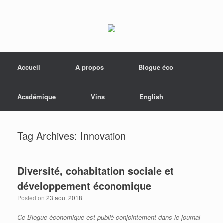
Menu
Skip to content
Accueil
À propos
Blogue éco
Académique
Vins
English
Tag Archives:
Innovation
Diversité, cohabitation sociale et
développement économique
Posted on
23 août 2018
Ce Blogue économique est publié conjointement dans le journal