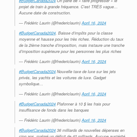
#BudgetCanada2024
On parle de « faire progresser » le
projet de train à grande fréquence. C’est TRÈS vague…
Aucune date de construction.
— Frédéric Laurin (@fredericlaurin)
April 16, 2024
#BudgetCanada2024
. Baisse d’impôts pour la classe
moyenne et hausse pour les très riches. Réduction du taux
de la 2ième tranche d’imposition, mais instaure une tranche
d’imposition supérieure pour les personnes les plus riches
— Frédéric Laurin (@fredericlaurin)
April 16, 2024
#BudgetCanada2024
Nouvelle taxe de luxe sur les jets
privés, les yachts et les voitures de luxe. Gadget
symbolique…
— Frédéric Laurin (@fredericlaurin)
April 16, 2024
#BudgetCanada2024
Plafonner à 10 $ les frais pour
insuffisance de fonds dans les banques
— Frédéric Laurin (@fredericlaurin)
April 16, 2024
#BudgetCanada2024
36 milliards de nouvelles dépenses en
cinq ans, malgré un déficit de 40 milliards. Aucune austérité.