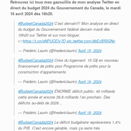
Retrouvez ici tous mes gazouillis de mon analyse Twitter en
direct du budget 2024 du Gouvernement du Canada, le mardi
16 avril 2024 dès 16h20.
#BudgetCanada2024
C’est demain!!! Mon analyse en direct
du budget du Gouvernement fédéral demain mardi dès
16h20 sur Twitter et sur mon blogue:
👉
https://t.co/qNPUCEIv7D
pic.twitter.com/dbEzBRIGNc
— Frédéric Laurin (@fredericlaurin)
April 15, 2024
#BudgetCanada2024
Crise du logement: 15 G$ en nouveau
financement de prêts pour Programme de prêts pour la
construction d’appartements
— Frédéric Laurin (@fredericlaurin)
April 16, 2024
#BudgetCanada2024
ÉNORME déficit public: 40 milliards
cette année et encore 39,8 milliards l’an prochain. Des
déficits au-delà de 2029…
— Frédéric Laurin (@fredericlaurin)
April 16, 2024
#BudgetCanada2024
Le déficit budgétaire représentera 1,4%
du PIB. C’est encore gérable, mais ça reste très