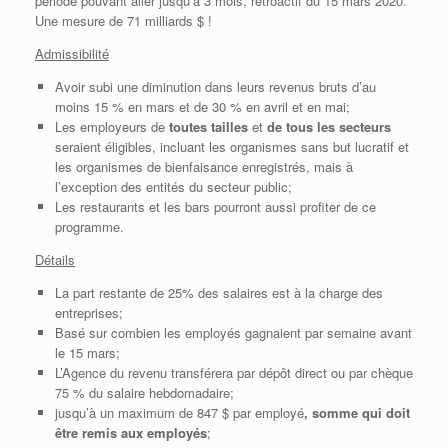
période pouvant aller jusqu’à 3 mois, rétroactif du 15 mars 2020.
Une mesure de 71 milliards $ !
Admissibilité
Avoir subi une diminution dans leurs revenus bruts d’au
moins 15 % en mars et de 30 % en avril et en mai;
Les employeurs de
toutes tailles
et
de tous les secteurs
seraient éligibles, incluant les organismes sans but lucratif et
les organismes de bienfaisance enregistrés, mais à
l’exception des entités du secteur public;
Les restaurants et les bars pourront aussi profiter de ce
programme.
Détails
La part restante de 25% des salaires est à la charge des
entreprises;
Basé sur combien les employés gagnaient par semaine avant
le 15 mars;
L’Agence du revenu transférera par dépôt direct ou par chèque
75 % du salaire hebdomadaire;
jusqu’à un maximum de 847 $ par employé
, somme qui doit
être remis aux employés
;