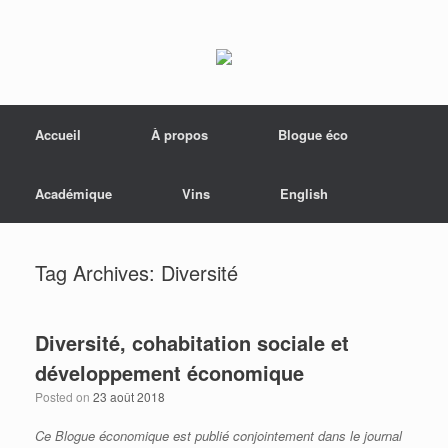
Menu
Skip to content
Accueil
À propos
Blogue éco
Académique
Vins
English
Tag Archives:
Diversité
Diversité, cohabitation sociale et
développement économique
Posted on
23 août 2018
Ce Blogue économique est publié conjointement dans le journal