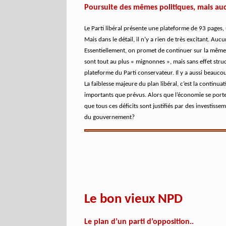
Poursuite des mêmes politiques, mais au
Le Parti libéral présente une plateforme de 93 page
Mais dans le détail, il n’y a rien de très excitant. A
Essentiellement, on promet de continuer sur la même 
sont tout au plus « mignonnes », mais sans effet stru
plateforme du Parti conservateur. Il y a aussi beaucou
La faiblesse majeure du plan libéral, c’est la continu
importants que prévus. Alors que l’économie se porte b
que tous ces déficits sont justifiés par des investiss
du gouvernement?
Le bon vieux NPD
Le plan d’un parti d’opposition..