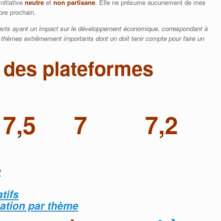
nitiative
neutre
et
non partisane
. Elle ne présume aucunement de mes
bre prochain.
ects ayant un impact sur le développement économique, correspondant à
thèmes extrêmement importants dont on doit tenir compte pour faire un
 des plateformes
7,5
7
7,2
e
tifs
ation par thème