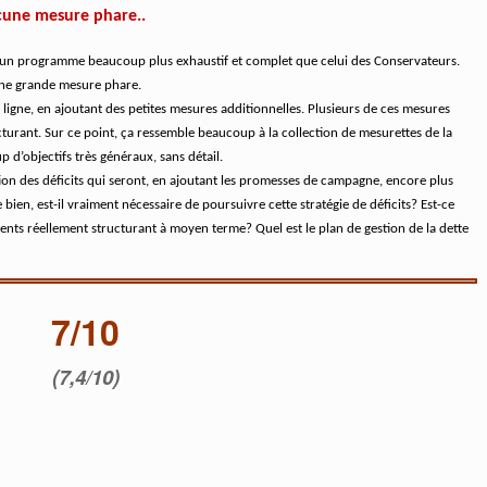
cune mesure phare..
s, un programme beaucoup plus exhaustif et complet que celui des Conservateurs.
ucune grande mesure phare.
ligne, en ajoutant des petites mesures additionnelles. Plusieurs de ces mesures
cturant. Sur ce point, ça ressemble beaucoup à la collection de mesurettes de la
p d’objectifs très généraux, sans détail.
ation des déficits qui seront, en ajoutant les promesses de campagne, encore plus
ien, est-il vraiment nécessaire de poursuivre cette stratégie de déficits? Est-ce
ements réellement structurant à moyen terme? Quel est le plan de gestion de la dette
7/10
(7,4/10)