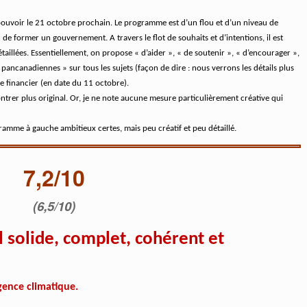
pouvoir le 21 octobre prochain. Le programme est d’un flou et d’un niveau de
 de former un gouvernement. A travers le flot de souhaits et d’intentions, il est
étaillées. Essentiellement, on propose « d’aider », « de soutenir », « d’encourager »,
pancanadiennes » sur tous les sujets (façon de dire : nous verrons les détails plus
e financier (en date du 11 octobre).
trer plus original. Or, je ne note aucune mesure particulièrement créative qui
amme à gauche ambitieux certes, mais peu créatif et peu détaillé.
7,2/10
(6,5/10)
solide, complet, cohérent et
rgence climatique.