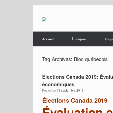
Menu
Skip to content
Accueil
À propos
Blogu
Tag Archives:
Bloc québécois
Élections Canada 2019: Éval
économiques
Posted on
19 septembre 2019
Élections Canada 2019
Évaluation 