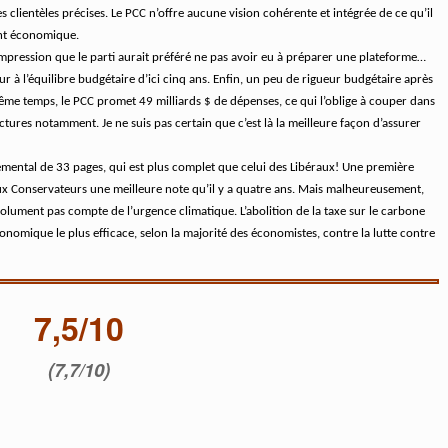
des clientèles précises. Le PCC n’offre aucune vision cohérente et intégrée de ce qu’il
nt économique.
impression que le parti aurait préféré ne pas avoir eu à préparer une plateforme…
r à l’équilibre budgétaire d’ici cinq ans. Enfin, un peu de rigueur budgétaire après
même temps, le PCC promet 49 milliards $ de dépenses, ce qui l’oblige à couper dans
uctures notamment. Je ne suis pas certain que c’est là la meilleure façon d’assurer
emental de 33 pages, qui est plus complet que celui des Libéraux! Une première
aux Conservateurs une meilleure note qu’il y a quatre ans. Mais malheureusement,
absolument pas compte de l’urgence climatique. L’abolition de la taxe sur le carbone
économique le plus efficace, selon la majorité des économistes, contre la lutte contre
7,5/10
(7,7/10)