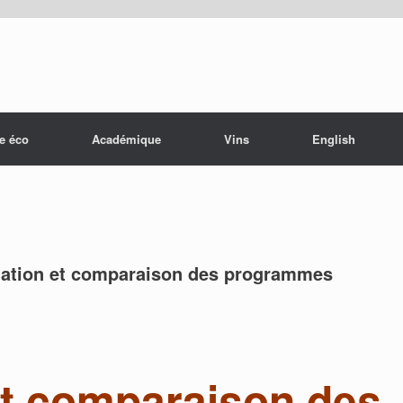
e éco
Académique
Vins
English
uation et comparaison des programmes
et comparaison des