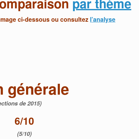
 comparaison
par thème
’image ci-dessous ou consultez
l’analyse
n générale
ections de 2015)
6/10
(5/10)